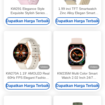
KW291 Elegance Style
1.99 inci TFT Smartwatch
Exquisite Stylish Series
Zinc Alloy Elegan Smart
Compact Fashion Smart
Watch HD Tampilan
Dapatkan Harga Terbaik
Dapatkan Harga Terbaik
Watch
Video
Video
KW270A 1.19' AMOLED Real
KW235M Multi Color Smart
60Hz FPS Elegant Fashion
Watch 2.02 Inch 24/7
Smart Watch dengan Baterai
Monitoring Kesehatan
Dapatkan Harga Terbaik
Dapatkan Harga Terbaik
300mAh tahan lama dan
Smartwatch Waterproof IP68
Chipset JL7012A6 yang kuat