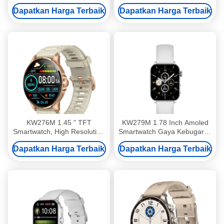
Dynamic Island Jam tangan
Dengan Bluetooth Calling
Dapatkan Harga Terbaik
Dapatkan Harga Terbaik
pintar 2,02 Inch
KW276M 1.45 " TFT
KW279M 1.78 Inch Amoled
Smartwatch, High Resolution
Smartwatch Gaya Kebugaran
Smart Watch Dengan
Jam Pintar Untuk Wanita
Dapatkan Harga Terbaik
Dapatkan Harga Terbaik
Bluetooth Calling