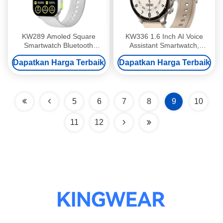
KW289 Amoled Square
KW336 1.6 Inch AI Voice
Smartwatch Bluetooth
Assistant Smartwatch,
Panggilan Amoled Screen
Premium Look Smart Watch
Dapatkan Harga Terbaik
Dapatkan Harga Terbaik
Smart Watch 2,01 Inch
Bluetooth Menghubungi
5
6
7
8
9
10
11
12