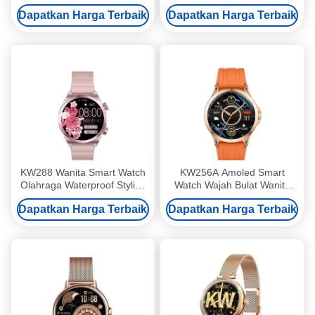
Wanita Smart Watch IP68
Motion Track Layar Bulat
Dapatkan Harga Terbaik
Dapatkan Harga Terbaik
Waterproof GPS Olahraga
Smartwatch untuk Kesehatan
Lady Smartwatch
Wanita dan Pemantauan
Tidur
KW288 Wanita Smart Watch
KW256A Amoled Smart
Olahraga Waterproof Stylish
Watch Wajah Bulat Wanita
Wanita Digital Watch
Bulat Smartwatch Amoled
Dapatkan Harga Terbaik
Dapatkan Harga Terbaik