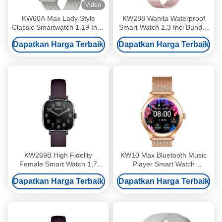
Video
KW60A Max Lady Style
KW288 Wanita Waterproof
Classic Smartwatch 1.19 Inch
Smart Watch 1,3 Inci Bundar
Kesehatan Wanita Smart
Smartwatch
Dapatkan Harga Terbaik
Dapatkan Harga Terbaik
Watch IP68 Waterproof GPS
Olahraga Lady Smartwatch
KW269B High Fidelity
KW10 Max Bluetooth Music
Female Smart Watch 1,7
Player Smart Watch
Inch Water Resistant Smart
Waterproof Wanita 1,19 Inch
Dapatkan Harga Terbaik
Dapatkan Harga Terbaik
Watches Untuk Wanita