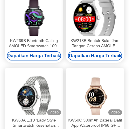
KW269B Bluetooth Calling
KW218B Bentuk Bulat Jam
AMOLED Smartwatch 100+
Tangan Cerdas AMOLED
Mode Olahraga Smart Watch
Tampilan Cerdas Cerdas
Dapatkan Harga Terbaik
Dapatkan Harga Terbaik
Kesehatan Pemantauan
Wanita
Video
Video
KW60A 1.19 'Lady Style
KW60C 300mAh Baterai Dafit
Smartwatch Kesehatan
App Waterproof IP68 GPS