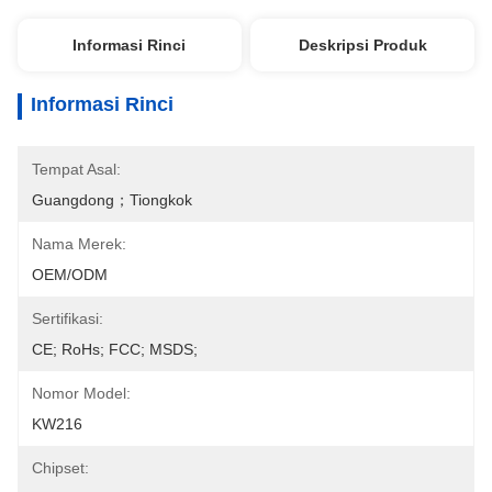
Informasi Rinci
Deskripsi Produk
Informasi Rinci
Tempat Asal:
Guangdong；Tiongkok
Nama Merek:
OEM/ODM
Sertifikasi:
CE; RoHs; FCC; MSDS;
Nomor Model:
KW216
Chipset: