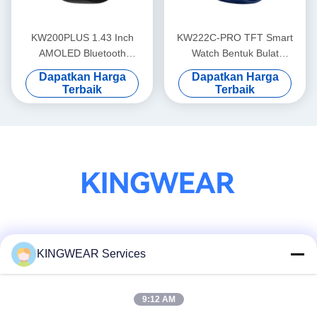
KW200PLUS 1.43 Inch
KW222C-PRO TFT Smart
AMOLED Bluetooth
Watch Bentuk Bulat
Menelpon Smartwatch IP68
Smartwatch Dengan Fungsi
Dapatkan Harga
Dapatkan Harga
Waterproof
Panggilan
Terbaik
Terbaik
Media Sosial
KINGWEAR Services
9:12 AM
Kontak Cepat