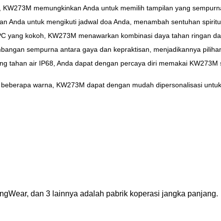
a, KW273M memungkinkan Anda untuk memilih tampilan yang sempurna
 Anda untuk mengikuti jadwal doa Anda, menambah sentuhan spiritual
PC yang kokoh, KW273M menawarkan kombinasi daya tahan ringan dan
gan sempurna antara gaya dan kepraktisan, menjadikannya pilihan 
ng tahan air IP68, Anda dapat dengan percaya diri memakai KW273M s
m beberapa warna, KW273M dapat dengan mudah dipersonalisasi unt
ingWear, dan 3 lainnya adalah pabrik koperasi jangka panjang.