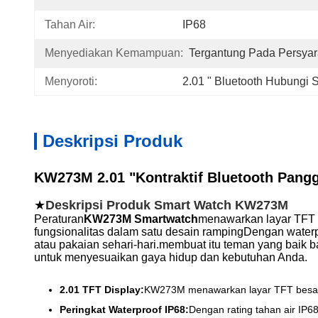
Tahan Air:
IP68
Menyediakan Kemampuan:
Tergantung Pada Persyar
Menyoroti:
2.01 " Bluetooth Hubungi 
Deskripsi Produk
KW273M 2.01 "Kontraktif Bluetooth Pang
★
Deskripsi Produk Smart Watch KW273M
Peraturan
KW273M Smartwatch
menawarkan layar TFT 
fungsionalitas dalam satu desain rampingDengan water
atau pakaian sehari-hari.membuat itu teman yang baik 
untuk menyesuaikan gaya hidup dan kebutuhan Anda.
2.01 TFT Display:
KW273M menawarkan layar TFT besar 2
Peringkat Waterproof IP68:
Dengan rating tahan air IP