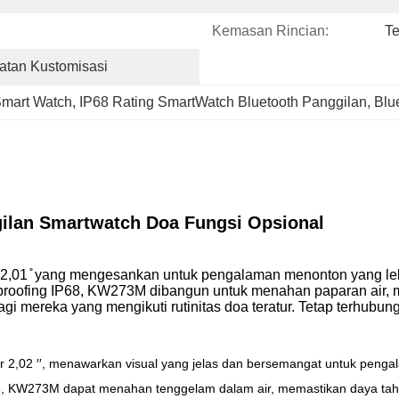
Kemasan Rincian:
Te
atan Kustomisasi
Smart Watch
, 
IP68 Rating SmartWatch Bluetooth Panggilan
, 
Blu
gilan Smartwatch Doa Fungsi Opsional
2,01 ̊ yang mengesankan untuk pengalaman menonton yang leb
proofing IP68, KW273M dibangun untuk menahan paparan air, 
bagi mereka yang mengikuti rutinitas doa teratur. Tetap terh
,02 ′′, menawarkan visual yang jelas dan bersemangat untuk pengal
68, KW273M dapat menahan tenggelam dalam air, memastikan daya ta