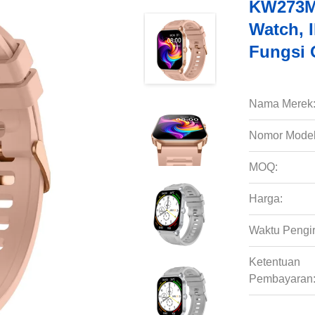
KW273M 
Watch, 
Fungsi 
Nama Merek
Nomor Model
MOQ:
Harga:
Waktu Pengi
Ketentuan
Pembayaran