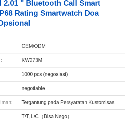
2.01 " Bluetooth Call Smart
IP68 Rating Smartwatch Doa
Opsional
:
OEM/ODM
:
KW273M
1000 pcs (negosiasi)
negotiable
riman:
Tergantung pada Persyaratan Kustomisasi
T/T, L/C（Bisa Nego）
: