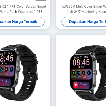
.02 " TFT Color Screen Smart
KW235M Multi Color Smart W
arna Putih Waterproof IP68
Inch 24/7 Monitoring Kes
Smartwatch
Smartwatch Waterproof 
atkan Harga Terbaik
Dapatkan Harga Ter