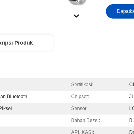
Dapatka
ripsi Produk
Sertifikasi:
C
an Bluetooth
Chipset:
J
Piksel
Sensor:
L
Bahan Bezel:
B
APLIKASI:
Da