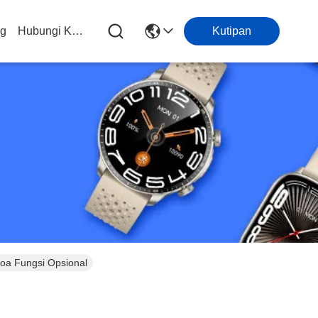
og
Hubungi Kami
Kutipan
oa Fungsi Opsional