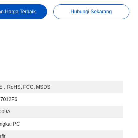
n Harga Terbaik
Hubungi Sekarang
E，RoHS, FCC, MSDS
L7012F6
C09A
ingkai PC
fit