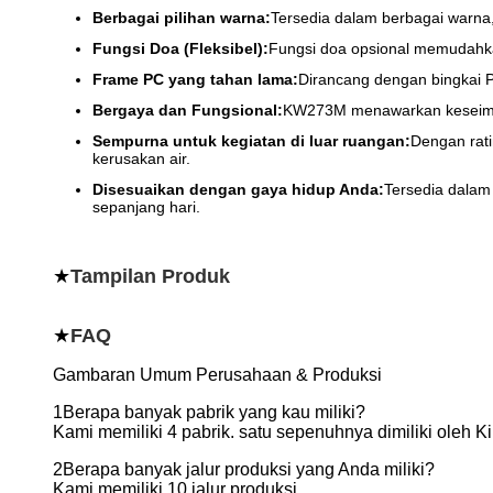
Berbagai pilihan warna:
Tersedia dalam berbagai warn
Fungsi Doa (Fleksibel):
Fungsi doa opsional memudahkan
Frame PC yang tahan lama:
Dirancang dengan bingkai 
Bergaya dan Fungsional:
KW273M menawarkan keseimban
Sempurna untuk kegiatan di luar ruangan:
Dengan rati
kerusakan air.
Disesuaikan dengan gaya hidup Anda:
Tersedia dala
sepanjang hari.
★
Tampilan Produk
★
FAQ
Gambaran Umum Perusahaan & Produksi
1Berapa banyak pabrik yang kau miliki?
Kami memiliki 4 pabrik. satu sepenuhnya dimiliki oleh K
2Berapa banyak jalur produksi yang Anda miliki?
Kami memiliki 10 jalur produksi.