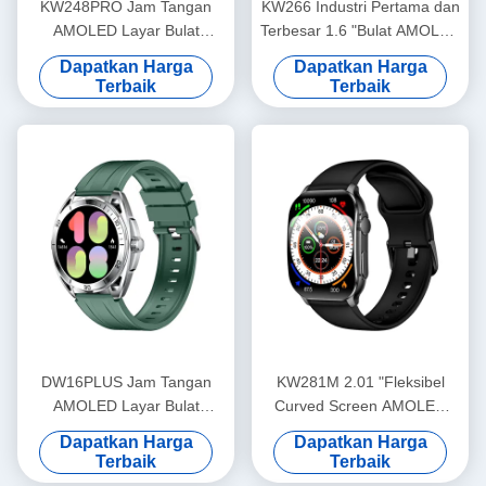
KW248PRO Jam Tangan
KW266 Industri Pertama dan
AMOLED Layar Bulat
Terbesar 1.6 "Bulat AMOLED
Terbesar 1.6" Pertama di
Smartwatch dengan
Dapatkan Harga
Dapatkan Harga
Industri
Bluetooth Calling Advanced
Terbaik
Terbaik
Sensor
DW16PLUS Jam Tangan
KW281M 2.01 "Fleksibel
AMOLED Layar Bulat
Curved Screen AMOLED
Terbesar 1.6" Pertama di
Smart Watch dengan Dafit
Dapatkan Harga
Dapatkan Harga
Industri
APP dan Metal Bezel
Terbaik
Terbaik