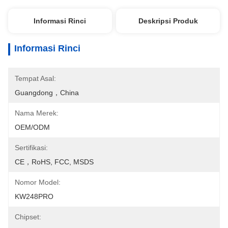
Informasi Rinci
Deskripsi Produk
Informasi Rinci
Tempat Asal:
Guangdong，China
Nama Merek:
OEM/ODM
Sertifikasi:
CE，RoHS, FCC, MSDS
Nomor Model:
KW248PRO
Chipset: