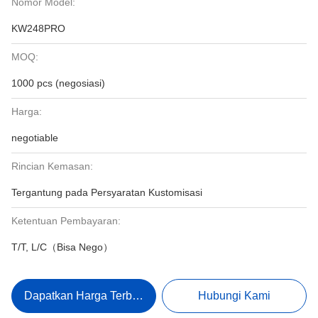
Nomor Model:
KW248PRO
MOQ:
1000 pcs (negosiasi)
Harga:
negotiable
Rincian Kemasan:
Tergantung pada Persyaratan Kustomisasi
Ketentuan Pembayaran:
T/T, L/C（Bisa Nego）
Dapatkan Harga Terbaik
Hubungi Kami