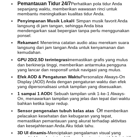
Pemantauan Tidur 24/7
Perhatikan pola tidur Anda
sepanjang waktu, memberikan wawasan rinci untuk
membantu meningkatkan kualitas tidur Anda.
Penyimpanan Musik Lokal
¢ Simpan musik favorit Anda
langsung di jam tangan, sehingga Anda bisa
mendengarkan saat bepergian tanpa perlu menggunakan
ponsel.
Rekaman
¢ Menerima catatan audio atau merekam suara
langsung dari jam tangan Anda untuk kenyamanan dan
kemudahan.
GPU 2D/2.5D terintegrasi
memastikan grafis yang mulus
dan berkinerja tinggi, memberikan antarmuka pengguna
yang lancar dan responsif untuk navigasi yang mulus.
Efek AOD & Pengaturan Waktu
Personalize Always-On
Display (AOD) Anda dengan pengaturan waktu dan efek
yang dipersonalisasi untuk tampilan yang disesuaikan.
1 sampai 1 AOD
¢ Sebuah tampilan unik 1-ke-1 Always-
On, menawarkan tampilan yang jelas dan tepat dari waktu
bahkan ketika layar redup.
️ O
Sensor pengenalan tubuh kelas atas
ff memberikan
pelacakan kesehatan dan kebugaran yang tepat,
memastikan pemantauan yang akurat terhadap aktivitas
dan kesejahteraan Anda.
Aku tidak tahu.
3D UI dinamis-
Menciptakan pengalaman visual yang