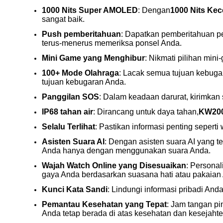
1000 Nits Super AMOLED
: Dengan
1000 Nits Ke
sangat baik.
Push pemberitahuan
: Dapatkan pemberitahuan pe
terus-menerus memeriksa ponsel Anda.
Mini Game yang Menghibur
: Nikmati pilihan mi
100+ Mode Olahraga
: Lacak semua tujuan kebuga
tujuan kebugaran Anda.
Panggilan SOS
: Dalam keadaan darurat, kirimkan
IP68 tahan air
: Dirancang untuk daya tahan,
KW20
Selalu Terlihat
: Pastikan informasi penting sepert
Asisten Suara AI
: Dengan asisten suara AI yang 
Anda hanya dengan menggunakan suara Anda.
Wajah Watch Online yang Disesuaikan
: Persona
gaya Anda berdasarkan suasana hati atau pakaian
Kunci Kata Sandi
: Lindungi informasi pribadi And
Pemantau Kesehatan yang Tepat
: Jam tangan pi
Anda tetap berada di atas kesehatan dan kesejaht