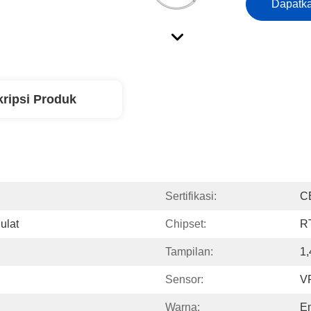
Dapatka
ripsi Produk
Sertifikasi:
C
ulat
Chipset:
R
Tampilan:
1
Sensor:
V
Warna:
Em