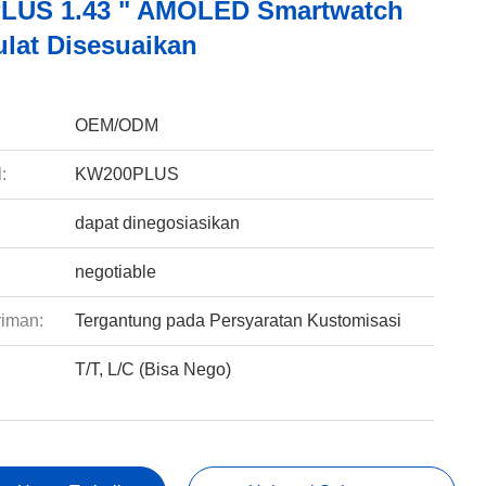
LUS 1.43 " AMOLED Smartwatch
ulat Disesuaikan
:
OEM/ODM
:
KW200PLUS
dapat dinegosiasikan
negotiable
riman:
Tergantung pada Persyaratan Kustomisasi
T/T, L/C (Bisa Nego)
: