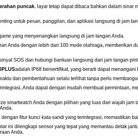
cerahan puncak
, layar tetap dapat dibaca bahkan dalam sinar 
nting untuk pesan, panggilan, dan aplikasi langsung di jam ta
ni-game yang menyenangkan langsung di jam tangan Anda.
ran Anda dengan lebih dari 100 mode olahraga, memberikan d
 sinyal SOS dan hubungi bantuan langsung dari jam tangan pint
0PLUS
adalah IP68 bersertifikat, yang berarti dapat menangani
i waktu dan pemberitahuan selalu terlihat tanpa perlu membang
terintegrasi, Anda dapat dengan mudah membuat permintaan, men
lize smartwatch Anda dengan pilihan yang luas dari wajah ja
 Anda.
a dengan fitur kunci kata sandi yang terintegrasi, memastikan 
ntar ini dilengkapi sensor yang tepat yang memantau detak jantu
eraan Anda.