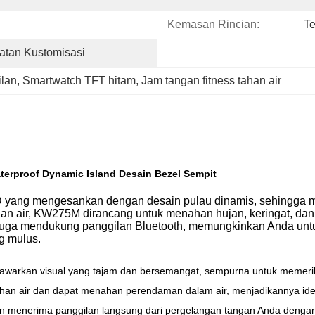
Kemasan Rincian:
Te
atan Kustomisasi
lan
, 
Smartwatch TFT hitam
, 
Jam tangan fitness tahan air
erproof Dynamic Island Desain Bezel Sempit
′ HD yang mengesankan dengan desain pulau dinamis, sehingga m
an air, KW275M dirancang untuk menahan hujan, keringat, dan 
ni juga mendukung panggilan Bluetooth, memungkinkan Anda un
g mulus.
awarkan visual yang tajam dan bersemangat, sempurna untuk memerik
han air dan dapat menahan perendaman dalam air, menjadikannya ideal
menerima panggilan langsung dari pergelangan tangan Anda dengan 