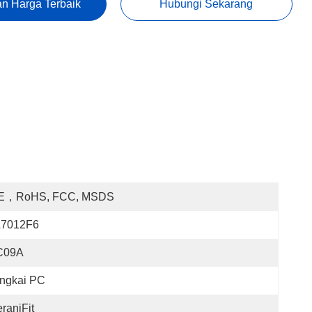
n Harga Terbaik
Hubungi Sekarang
E，RoHS, FCC, MSDS
L7012F6
C09A
ingkai PC
raniFit