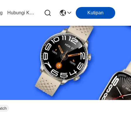
og
Hubungi Kami
Kutipan
atch