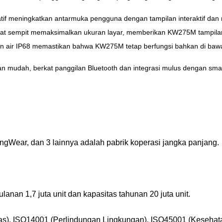
atif meningkatkan antarmuka pengguna dengan tampilan interaktif da
gat sempit memaksimalkan ukuran layar, memberikan KW275M tampilan
an air IP68 memastikan bahwa KW275M tetap berfungsi bahkan di bawah
n mudah, berkat panggilan Bluetooth dan integrasi mulus dengan sma
ingWear, dan 3 lainnya adalah pabrik koperasi jangka panjang.
ulanan 1,7 juta unit dan kapasitas tahunan 20 juta unit.
litas), ISO14001 (Perlindungan Lingkungan), ISO45001 (Keseh