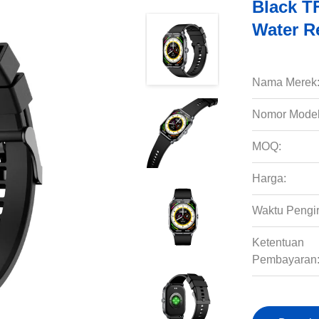
Black T
Water R
Nama Merek
Nomor Model
MOQ:
Harga:
Waktu Pengi
Ketentuan
Pembayaran