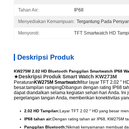
Tahan Air:
IP68
Menyediakan Kemampuan:
Tergantung Pada Persyar
Menyoroti:
TFT Smartwatch HD Tampi
Deskripsi Produk
KW275M 2.02 HD Bluetooth Panggilan Smartwatch IP68 Wat
★
Deskripsi Produk Smart Watch KW273M
Peraturan
KW275M Smartwatch
fitur layar TFT 2.02 ′
besar.tampilan rampingDibangun dengan rating IP68 tah
dapat diandalkan selama kegiatan sehari-hari Anda. I
pergelangan tangan Anda, memberikan konektivitas yan
2.02 HD Tampilan:
Layar TFT 2.02 ′′ HD yang besar men
IP68 tahan air:
Dengan rating tahan air IP68, KW275M ta
Panggilan Bluetooth:
Nikmati kenyamanan membuat dan 