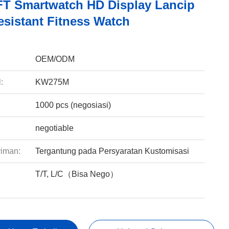
FT Smartwatch HD Display Lancip
esistant Fitness Watch
:
OEM/ODM
:
KW275M
1000 pcs (negosiasi)
negotiable
riman:
Tergantung pada Persyaratan Kustomisasi
T/T, L/C（Bisa Nego）
: