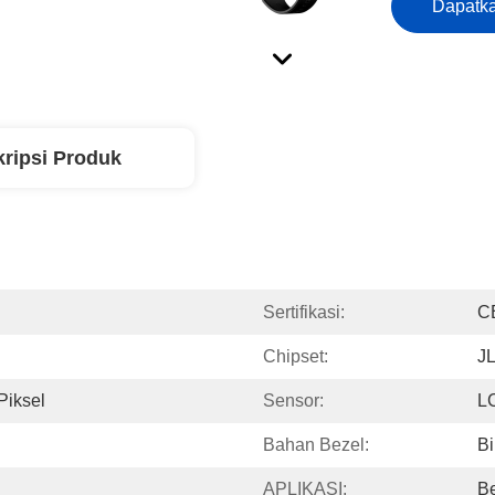
Dapatka
ripsi Produk
Sertifikasi:
C
Chipset:
J
Piksel
Sensor:
L
Bahan Bezel:
B
APLIKASI:
Be